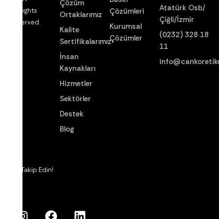
Çözüm
Atatürk Osb/
Çözümleri
All Rights
Ortaklarımız
Çiğli/İzmir
Reserved.
Kurumsal
Kalite
(0232) 328 18
Çözümler
Sertifikalarımız
11
İnsan
info@cankoretik
Kaynakları
Hizmetler
Sektörler
Destek
Blog
Bizi Takip Edin!