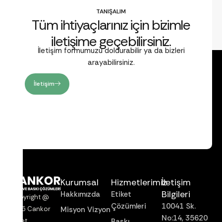
TANIŞALIM
Tüm ihtiyaçlarınız için bizimle
iletişime geçebilirsiniz.
İletişim formumuzu doldurabilir ya da bizleri
arayabilirsiniz.
İletişim
Kurumsal
Hizmetlerimiz
İletişim
Bilgileri
Hakkımızda
Etiket
Copyright @
Çözümleri
10041 Sk.
Misyon Vizyon
2025 Cankor
No:14, 35620
Baskı
Etiket