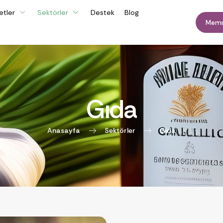
etler
Sektörler
Destek
Blog
Memn
Gıda
Anasayfa
Sektörler
Gıda