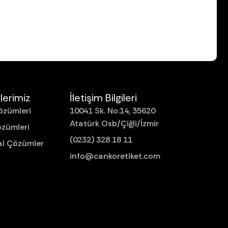
lerimiz
İletişim Bilgileri
özümleri
10041 Sk. No:14, 35620
Atatürk Osb/Çiğli/İzmir
özümleri
(0232) 328 18 11
l Çözümler
info@cankoretiket.com