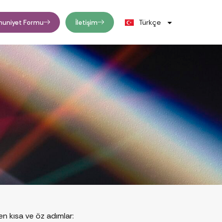
English
Türkçe
uniyet Formu
İletişim
Deutsch
en kısa ve öz adımlar: