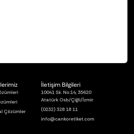
lerimiz
İletişim Bilgileri
özümleri
10041 Sk. No:14, 35620
Atatürk Osb/Çiğli/İzmir
özümleri
(0232) 328 18 11
l Çözümler
info@cankoretiket.com