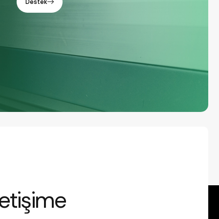
Destek
letişime